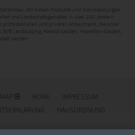
m Gartenbau. Wir bieten Produkte und Dienstleistungen
cher und Landschaftsgestalter in über 100 Ländern
m professionellen und privaten Anbaumarkt, die unter
, BVB Landscaping, Kekkilä Garden, Hasselfors Garden,
ndelt werden.
lligenter für gesünderes Essen und grüneres Leben.
EMAP
HOME
IMPRESSUM
EITSERKLÄRUNG
HAUSORDNUNG