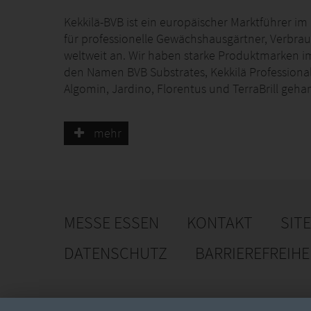
Kekkilä-BVB ist ein europäischer Marktführer i
für professionelle Gewächshausgärtner, Verbrau
weltweit an. Wir haben starke Produktmarken i
den Namen BVB Substrates, Kekkilä Professional
Algomin, Jardino, Florentus und TerraBrill geha
Zusammen mit unseren Kunden wachsen wir inte
mehr
Kekkilä-BVB ist Teil der Neova Group.
MESSE ESSEN
KONTAKT
SIT
DATENSCHUTZ
BARRIEREFREIH