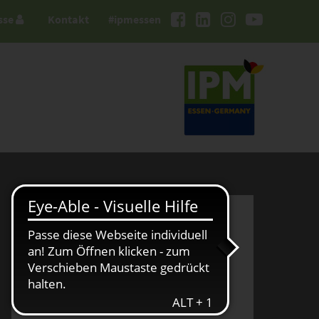
sse
Kontakt
#ipmessen