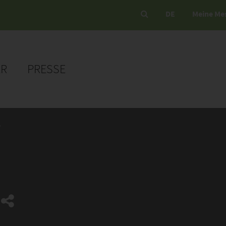
DE
Meine Me
ER
PRESSE
B