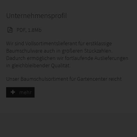
Unternehmensprofil
PDF, 1.8Mb
Wir sind Vollsortimentslieferant für erstklassige
Baumschulware auch in größeren Stückzahlen.
Dadurch ermöglichen wir fortlaufende Auslieferungen
in gleichbleibender Qualität.
Unser Baumschulsortiment für Gartencenter reicht
über 4500 verschiedene Pflanzenartikel. Die
mehr
Produktpalette reicht von Frühblühern,
Ziersträuchern, besseren Laubgehölzen,
Rhododendron, Rosen, Solitärstauden, Gräsern bis hin
zu Koniferen und Heide im Dekorcontainer für den
Terrassengebrauch. Zudem bieten wir auch das
Außergewöhnliche und Besondere, wie Bonsai -