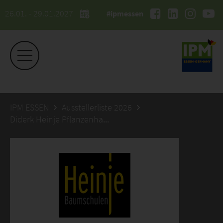
26.01. - 29.01.2027
#ipmessen
IPM ESSEN
Ausstellerliste 2026
Diderk Heinje Pflanzenhandelsg.mbH & Co. KG