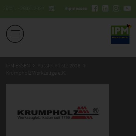
26.01. - 29.01.2027
#ipmessen
IPM ESSEN
Ausstellerliste 2026
Krumpholz Werkzeuge e.K.