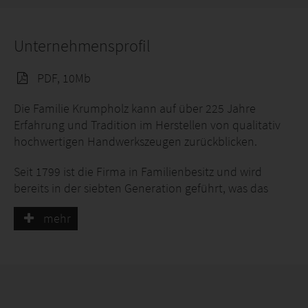
Unternehmensprofil
PDF, 10Mb
Die Familie Krumpholz kann auf über 225 Jahre
Erfahrung und Tradition im Herstellen von qualitativ
hochwertigen Handwerkszeugen zurückblicken.
Seit 1799 ist die Firma in Familienbesitz und wird
bereits in der siebten Generation geführt, was das
Unternehmen zu einem der ältesten familiengeführten
mehr
Handwerksbetrieben Europas macht.
Im Jahre 1799 erwarb Johann David Krumpholz den
Betrieb im Guttenberger Hammer in Oberfranken. Der
Hammer besteht schon wesentlich länger und war
schon Jahrhunderte zuvor eine bekannte Eisenhütte