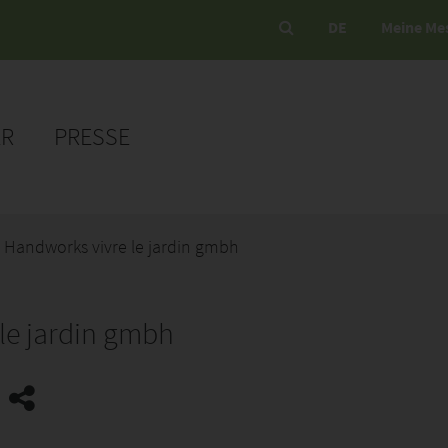
DE
Meine Me
ER
PRESSE
Handworks vivre le jardin gmbh
le jardin gmbh