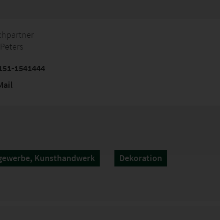
chpartner
Peters
151-1541444
ail
gewerbe, Kunsthandwerk
Dekoration