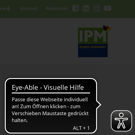
sse
Kontakt
#ipmessen