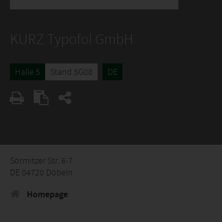
KURZ Typofol GmbH
Halle 5
Stand 5G08
DE
Sörmitzer Str. 6-7
DE 04720 Döbeln
Homepage