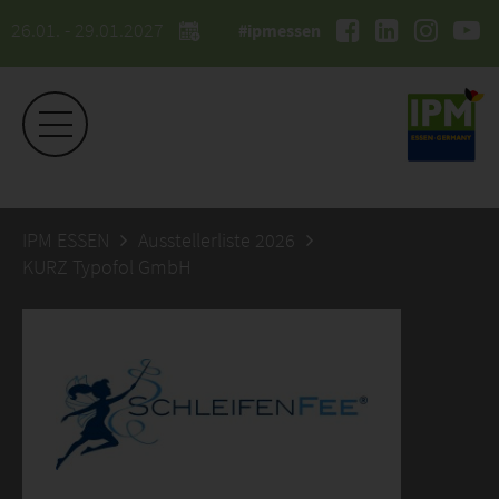
26.01. - 29.01.2027
#ipmessen
IPM ESSEN
Ausstellerliste 2026
KURZ Typofol GmbH