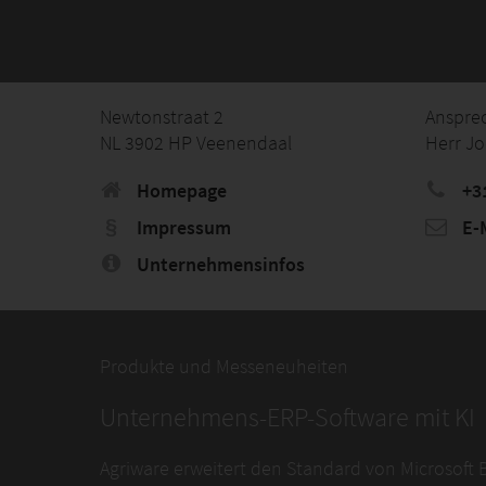
Newtonstraat 2
Anspre
NL 3902 HP Veenendaal
Herr J
Homepage
+3
Impressum
E-M
Unternehmensinfos
Produkte und Messeneuheiten
Unternehmens-ERP-Software mit KI
Agriware erweitert den Standard von Microsoft B