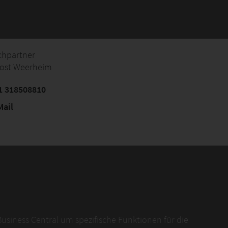
chpartner
oost Weerheim
1 318508810
ail
usiness Central um spezifische Funktionen für die