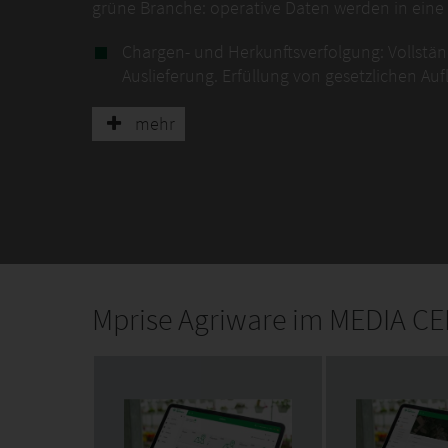
grüne Branche: operative Daten werden in eine s
Chargen- und Herkunftsverfolgung: Vollstän
Auslieferung. Erfüllung von gesetzlichen A
ERP-Systems.
mehr
Bestandsmanagement für lebende Produkte:
verändern. Business Central liefert die Ech
und Reifegrade.
Integrierte Finanzverwaltung: Automatisie
und Materialverbrauch direkt mit der Buchh
Flächen- und Kapazitätsplanung: Optimieru
Business Central hilft, Engpässe frühzeitig 
Mprise Agriware im MEDIA C
Skalierbare Auftragsabwicklung: Automatisi
Gartencentern sorgt für fehlerfreie Prozes