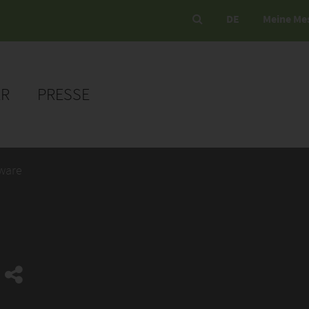
DE
Meine Me
ER
PRESSE
iware