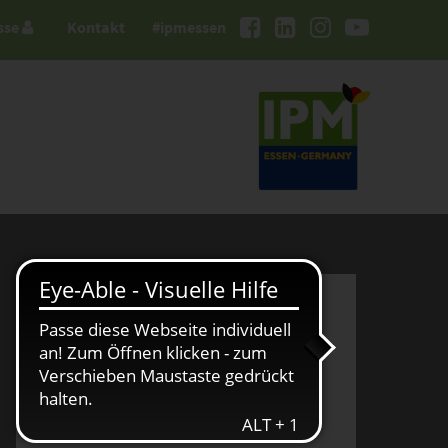
sse
Kontakt
#ipmessen