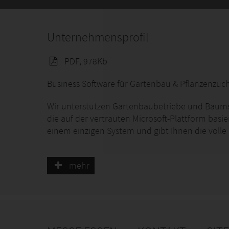
Zeit-App : Arbeitsregistrierung
Unternehmensprofil
PDF, 978Kb
Business Software für Gartenbau & Pflanzenzuc
Wir unterstützen Gartenbaubetriebe und Baumsc
die auf der vertrauten Microsoft-Plattform basie
einem einzigen System und gibt Ihnen die volle K
Von der Anbauplanung en Bestandsführung bis 
Zettelwirtschaft und schaffen eine zentrale Date
mehr
Ein System. Volle Kontrolle. Von der Aussaat bis