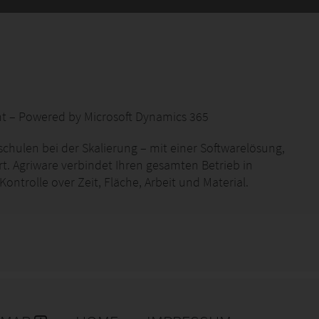
ht – Powered by Microsoft Dynamics 365
hulen bei der Skalierung – mit einer Softwarelösung,
rt. Agriware verbindet Ihren gesamten Betrieb in
ontrolle over Zeit, Fläche, Arbeit und Material.
hin zur Finanzverwaltung: Wir beenden die
nquelle („Single Source of Truth“).
 zum Verkauf.