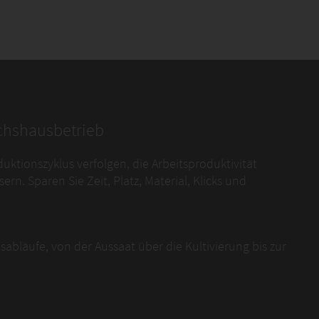
chshausbetrieb
tionszyklus verfolgen, die Arbeitsproduktivität
rn. Sparen Sie Zeit, Platz, Material, Klicks und
abläufe, von der Aussaat über die Kultivierung bis zur
nd Bestandsbewegungen
latz