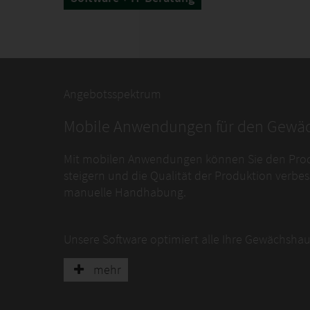
Angebotsspektrum
Mobile Anwendungen für den Gewä
Mit mobilen Anwendungen können Sie den Produk
steigern und die Qualität der Produktion verbesse
manuelle Handhabung.
Unsere Software optimiert alle Ihre Gewächshaus
Auslieferung.
mehr
Gewächshaus-App: Scannen von Partien u
Work App : Planen Sie das Team am Arbeitsp