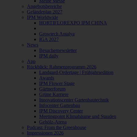
Meine Messe
Angebotsbereiche
Geländeplan 2027
IPM Worldwide
HORTIFLOREXPO IPM CHINA
Growtech Antalya
IGA 2027
News
Besuchernewsletter
IPM daily
App
Rückblick: Rahmenprogramm 2026
Landgard-Ordertage | Frühjahrsedition
Awards
IPM Flower Stage
Gärtnerforum
Grüne Karriere
Innovationscenter Gartenbautechnik
Infocenter Gartenbau
IPM Discovery Center
Meetingpoint Klimabäume und Stauden
Gehölz-Arena
Podcast: From the Greenhouse
Impressionen 2026