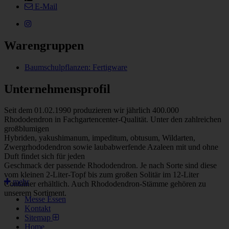
E-Mail
Warengruppen
Baumschulpflanzen: Fertigware
Unternehmensprofil
Seit dem 01.02.1990 produzieren wir jährlich 400.000
Rhododendron in Fachgartencenter-Qualität. Unter den zahlreichen
großblumigen
Hybriden, yakushimanum, impeditum, obtusum, Wildarten,
Zwergrhododendron sowie laubabwerfende Azaleen mit und ohne
Duft findet sich für jeden
Geschmack der passende Rhododendron. Je nach Sorte sind diese
vom kleinen 2-Liter-Topf bis zum großen Solitär im 12-Liter
mehr
Container erhältlich. Auch Rhododendron-Stämme gehören zu
unserem Sortiment.
Messe Essen
Kontakt
Sitemap
Home