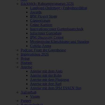
Rückblick: Rahmenprogramm 2026
Landgard-Ordertage | Frühjahrsedition
Awards
IPM Flower Stage
Gärtnerforum
Grüne Karriere
Innovationscenter Gartenbautechnik
Infocenter Gartenbau
IPM Discovery Center
Meetingpoint Klimabäume und Stauden
Gehölz-Arena
Podcast: From the Greenhouse
Impressionen 2026
Beirat
Historie
Anreise
Anreise mit dem Auto
Anreise mit der Bahn
Anreise mit dem Flugzeug
Anreise mit dem Rad
Anreise mit dem IPM ESSEN Bus
Aufenthalt
Visum
Partner
Barrierefreiheit