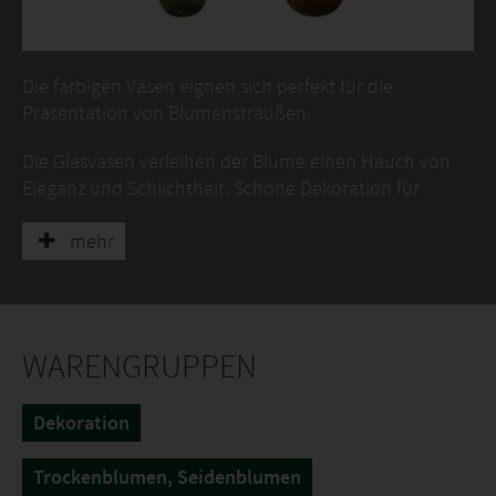
Die farbigen Vasen eignen sich perfekt für die
Präsentation von Blumensträußen.
Die Glasvasen verleihen der Blume einen Hauch von
Eleganz und Schlichtheit. Schöne Dekoration für
Wohnzimmer, Esszimmertisch, Diele, Kaminsims, Regal,
Couchtisch, Kamin und Veranda. Jetzt auch in
mehr
anderen Formen, Abmessungen und Farben erhältlich.
WARENGRUPPEN
Dekoration
Trockenblumen, Seidenblumen