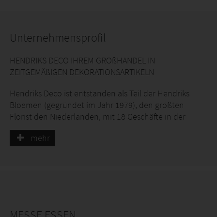
Unternehmensprofil
HENDRIKS DECO IHREM GROßHANDEL IN
ZEITGEMÄßIGEN DEKORATIONSARTIKELN
Hendriks Deco ist entstanden als Teil der Hendriks
Bloemen (gegründet im Jahr 1979), den größten
Florist den Niederlanden, mit 18 Geschäfte in der
Region von Süd-Limburg. Wegen eines schnellen
mehr
Wachstums ist Hendriks Deco inzwischen
verselbständigt und untergebracht in einem modern
ausgestatteten Lager mit einer Lagerkapazität von
mehr als 5000 Palettenplätze. Wir verkaufen nur vom
Lager, so kurze Lieferzeiten.
Da wir unsere Kunden ständig überraschen wollen,
MESSE ESSEN