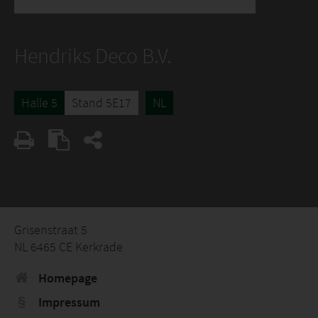
Hendriks Deco B.V.
Halle 5
Stand 5E17
NL
Grisenstraat 5
NL 6465 CE Kerkrade
Homepage
Impressum