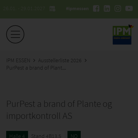
26.01. - 29.01.2027
#ipmessen
IPM ESSEN
Ausstellerliste 2026
PurPest a brand of Plante og importkontroll AS
PurPest a brand of Plante og
importkontroll AS
Halle 4
Stand 4B13.5
NO