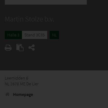
Martin Stolze b.v.
Halle 3
Stand 3C35
NL
Leemidden 6
NL 2678 ME De Lier
Homepage