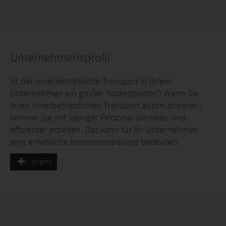
Unternehmensprofil
Ist der innerbetriebliche Transport in Ihrem
Unternehmen ein großer Kostenposten? Wenn Sie
Ihren innerbetrieblichen Transport automatisieren,
können Sie mit weniger Personal schneller und
effizienter arbeiten. Das kann für Ihr Unternehmen
eine erhebliche Kosteneinsparung bedeuten.
mehr
Martin Stolze ist schon seit 1991 für Service und
Qualität im Bereich des innerbetrieblichen Transports
bekannt. In unserer eigenen Werkstatt stellen wir unter
anderem Verpackungsstraße, Einpackstraße,
Sortierstraße, Förderbänder, Pufferbänder,
Topfmaschinen, Rollenbahnen,