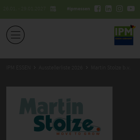
26.01. - 29.01.2027
#ipmessen
IPM ESSEN
Ausstellerliste 2026
Martin Stolze b.v.