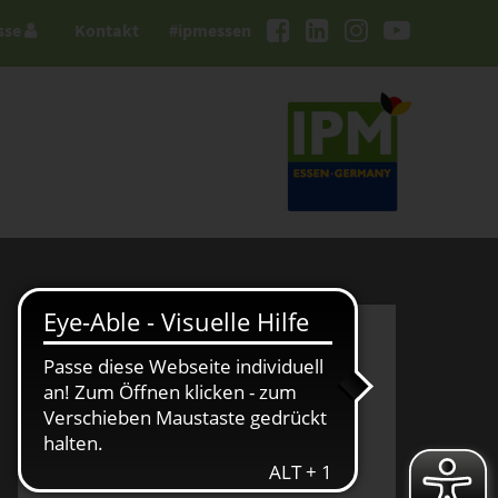
sse
Kontakt
#ipmessen