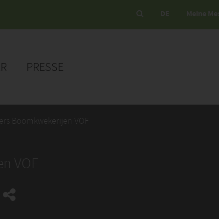
DE
Meine Me
ER
PRESSE
ers Boomkwekerijen VOF
en VOF