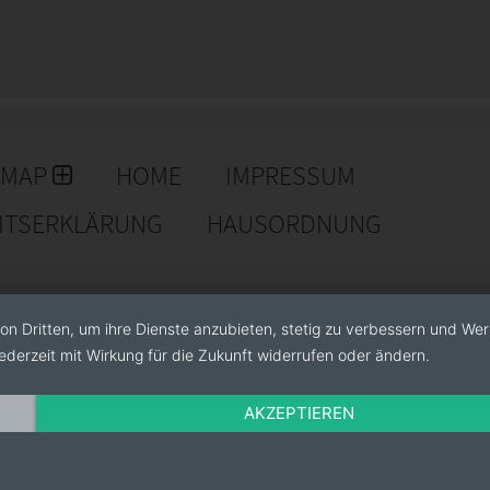
 erhitztem Glas und ca. 3 ha Containeranbau.
EMAP
HOME
IMPRESSUM
EITSERKLÄRUNG
HAUSORDNUNG
on Dritten, um ihre Dienste anzubieten, stetig zu verbessern und We
ederzeit mit Wirkung für die Zukunft widerrufen oder ändern.
AKZEPTIEREN