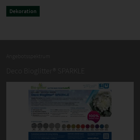
Dekoration
Farben anzeigen
Angebotsspektrum
Deco Bioglitter® SPARKLE