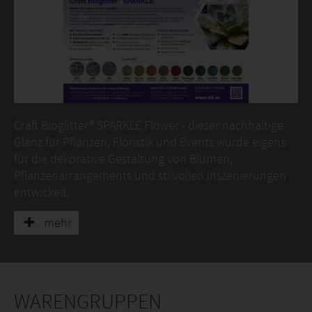
Craft Bioglitter® SPARKLE Flower - dieser nachhaltige
Glanz für Pflanzen, Floristik und Events wurde eigens
für die dekorative Gestaltung von Blumen,
Pflanzenarrangements und stilvollen Inszenierungen
entwickelt.
Die Glitzerpartikel sind vollständig biologisch abbaubar
mehr
und unbedenklich für natürliche Umgebungen. Das
Produkt wird exklusiv unter der Marke Craft Bioglitter®
in praktischer, verbraucherfreundlicher Verpackung
angeboten. Wichtig: Nicht für kosmetische
WARENGRUPPEN
Anwendungen geeignet.