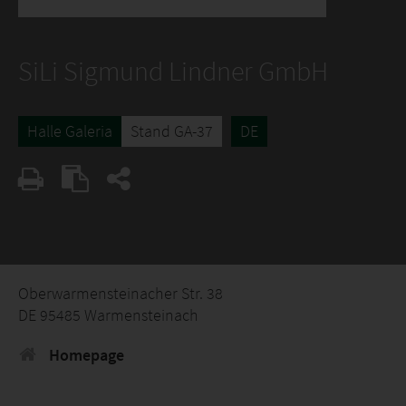
SiLi Sigmund Lindner GmbH
Halle Galeria
Stand GA-37
DE
Oberwarmensteinacher Str. 38
DE 95485 Warmensteinach
Homepage