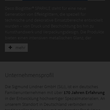
Deco Bioglitter® SPARKLE steht für eine neue
Generation von Effektglittern, die speziell für
technische und dekorative Einsatzbereiche entwickelt
wurden – von Druck und Beschichtung bis hin zu
Kunsthandwerk und Verpackungsdesign. Die Produkte
bieten einen intensiven metallischen Glanz, der
herkömmlichem Plastikglitter in nichts nachsteht,
mehr
basieren dabei auf biologisch abbaubaren Materialien
und sind zu 100 % plastikfrei. Damit vereint Deco
Bioglitter® SPARKLE visuelle Brillanz mit ökologischer
Verantwortung.
Unternehmensprofil
Entdecken Sie die Farbpalette unserer Produktreihe
und finden Sie Ihre Favoriten! Haben Sie weitere
Die Sigmund Lindner GmbH (SiLi), ist ein deutsches
Fragen, wünschen zusätzliche Details oder eine
Familienunternehmen mit über
170 Jahren Erfahrung
individuelle Lösung? Kontaktieren Sie uns – wir
in der Entwicklung hochwertiger Spezialmaterialien. An
beraten Sie gerne.
unserem Standort in Deutschland verbinden wir