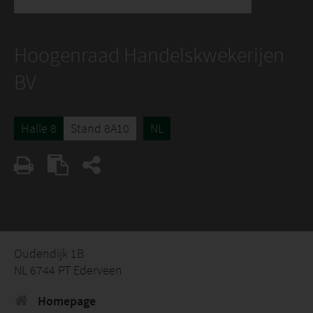
Hoogenraad Handelskwekerijen
BV
Halle 8
Stand 8A10
NL
Oudendijk 1B
NL 6744 PT Ederveen
Homepage