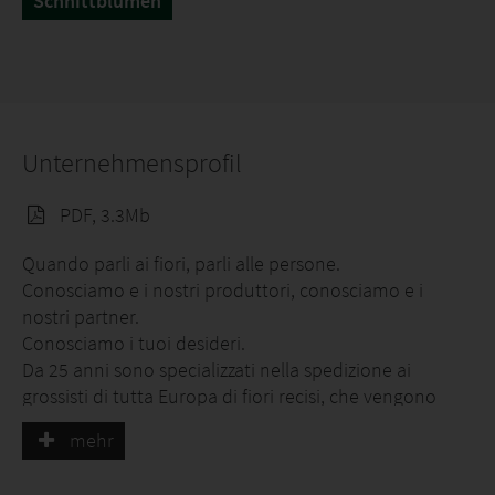
Schnittblumen
Unternehmensprofil
PDF, 3.3Mb
Quando parli ai fiori, parli alle persone.
Conosciamo e i nostri produttori, conosciamo e i
nostri partner.
Conosciamo i tuoi desideri.
Da 25 anni sono specializzati nella spedizione ai
grossisti di tutta Europa di fiori recisi, che vengono
consegnati freschi ai produttori in meno di 48 ore.
mehr
Soprattutto. Orientamento del futuro.