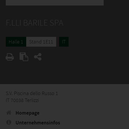
F.LLI BARILE SPA
Halle 1
Stand 1E11
IT
S.V. Piscina dello Russo 1
IT 70038 Terlizzi
Homepage
Unternehmensinfos