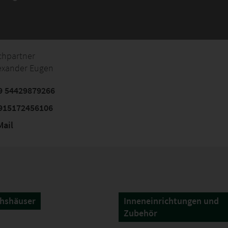
chpartner
lexander Eugen
9 54429879266
915172456106
ail
hshäuser
Inneneinrichtungen und
Zubehör