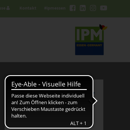
sse
Kontakt
#ipmessen