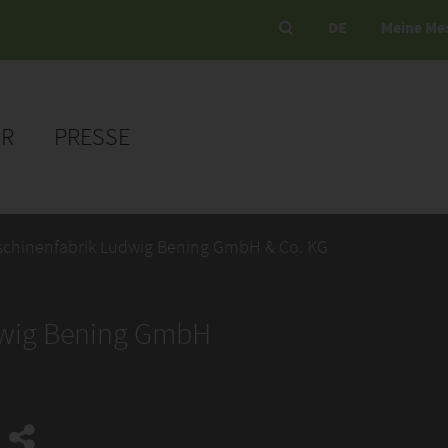
DE
Meine Me
ER
PRESSE
chinenfabrik Ludwig Bening GmbH & Co. KG
dwig Bening GmbH