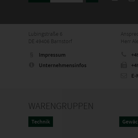
Lubingstraße 6
Anspre
DE 49406 Barnstorf
Herr A
Impressum
+4
Unternehmensinfos
+4
E-M
WARENGRUPPEN
Technik
Gewäc