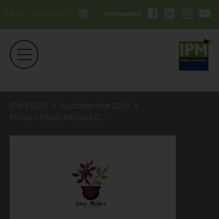
26.01. - 29.01.2027
#ipmessen
IPM ESSEN
Ausstellerliste 2026
Minhou Forao Arts and Crafts Co., Ltd.