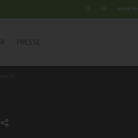
DE
Meine Me
ER
PRESSE
tte Srl