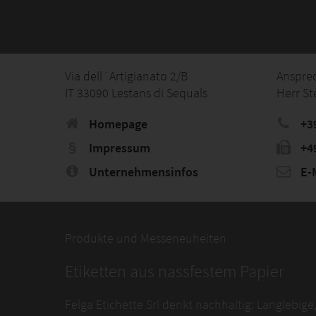
Via dell´Artigianato 2/B
Anspre
IT 33090 Lestans di Sequals
Herr St
Homepage
+3
Impressum
+4
Unternehmensinfos
E-M
Produkte und Messeneuheiten
Etiketten aus nassfestem Papier
Felga Etichette Srl denkt nachhaltig: Langlebige