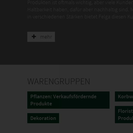
Produkten ist oftmals wichtig, aber viele Kunde
Haltbarkeit haben, dafür aber nachhaltig sind. 
in verschiedenen Stärken bietet Felga diesen Ku
Es ist nicht reißfest wie Kunststoff, aber recycl
verschiedensten Witterungseinflüssen, was umf
mehr
WARENGRUPPEN
Pflanzen: Verkaufsfördernde
Korbw
Produkte
Floris
Dekoration
Produ