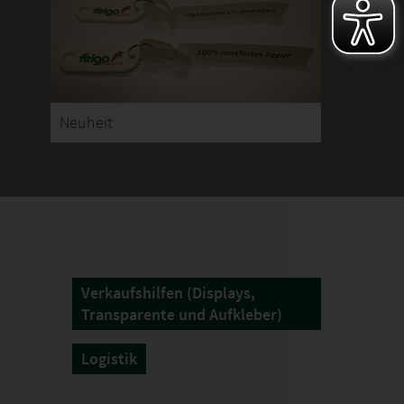
Neuheit
Verkaufshilfen (Displays,
Transparente und Aufkleber)
Logistik