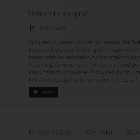
Unternehmensprofil
PDF, 4.3Mb
Seit über 50 Jahren sind wir der verlässliche P
Kunststoffetiketten für eine große Anzahl von
Innen- oder Außenbereich, zur Kennzeichnung od
testen täglich verschiedene Materialien und D
Alterungstests an unseren Produkten durch, um 
Ihre Anwendungen anbieten zu können. Lassen Si
Herausforderungen finden.
http://www.felga.
mehr
Nun sind wir auch in Deutschland und Benelux z
MESSE ESSEN
KONTAKT
SIT