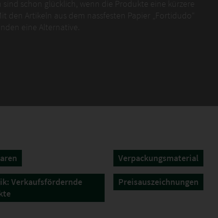
n sind schon glücklich, wenn die Produkte eine kürzere
Mit den Artikeln aus dem nassfesten Papier „Fortidudo“
nden eine Alternative.
ebar wie Altpapier und formstabil unter den
angreich im Klimaschrank geprüft wurde.
aren
Verpackungsmaterial
tik: Verkaufsfördernde
Preisauszeichnungen
kte