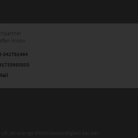
chpartner
effen Kroon
9 042791464
91733985503
ail
, oft jahrelange Wetterbeständigkeit bei den