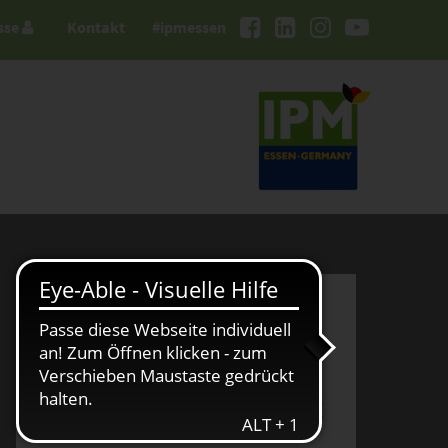
sse
Kontakt
#ipmessen