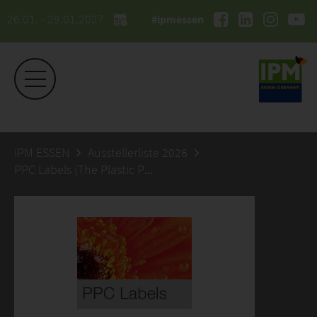
26.01. - 29.01.2027
#ipmessen
IPM ESSEN
Ausstellerliste 2026
PPC Labels (The Plastic Printing Co Ltd)