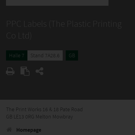
PPC Labels (The Plastic Printing
Co Ltd)
Halle 7
Stand 7A28.6
GB
The Print Works 16 & 18 Pate Road
GB LE13 0RG Melton Mowbray
Homepage