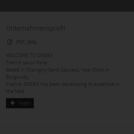
Arbeitsbereichen.
Unternehmensprofil
PDF, 8Mb
WELCOME TO ONDEX
French savoir-faire
Based in Chevigny-Saint-Sauveur, near Dijon in
Burgundy,
France, ONDEX has been developing its expertise in
the field
of flat and corrugated bi-oriented PVC sheets since
mehr
1965.
The company exports more than 70% of its
production. Its
products are used in around 40 countries worldwide.