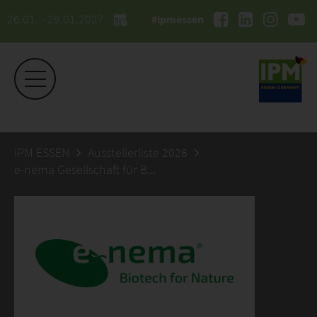
26.01. - 29.01.2027
#ipmessen
IPM ESSEN
Ausstellerliste 2026
e-nema Gesellschaft für Biotechnologie und biologischen Pflanzenschutz mbH