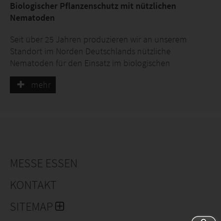
Biologischer Pflanzenschutz mit nützlichen
Nematoden
Seit über 25 Jahren produzieren wir an unserem
Standort im Norden Deutschlands nützliche
Nematoden für den Einsatz im biologischen
Pflanzenschutz. Durch kontinuierliche Investitionen in
mehr
Produktionskapazitäten, Forschung und unsere
Mitarbeitenden sind wir zum weltweit führenden
Produzenten aufgestiegen. Mithilfe unserer
Handelspartner bringen wir unsere Produkte in
Gewächshäuser, Baumschulen, Obstplantagen und
landwirtschaftliche Flächen rund um den Globus,
damit sie dort schädliche Insekten gezielt, effektiv und
MESSE ESSEN
100% biologisch bekämpfen können.
KONTAKT
Das bieten wir Ihnen:
SITEMAP
Beratung und Schulung zum Einsatz nützlicher