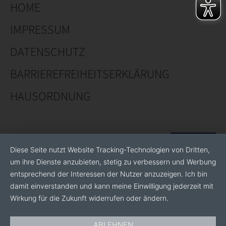
Nematoden im Pflanzenschutz
HOME
Ein umfangreiches und etabliertes Nematoden-
IMPRESSUM
Produktportfolio
Aufbau einer eigenen Produktlinie unter Ihrer
DATENSCHUTZ
Marke
BARRIEREFREIHEITSERKLÄRUNG
Verlässliche Lieferfähigkeiten auch in großen
Mengen
HAUSORDNUNG
Auftragsproduktion Ihrer eigenen biologischen
Produkte auf Basis von Mikroorganismen und
Sekundärmetaboliten
Forschung und Prozessentwicklung
Diese Seite nutzt Website Tracking-Technologien von Dritten,
um ihre Dienste anzubieten, stetig zu verbessern und Werbung
entsprechend der Interessen der Nutzer anzuzeigen. Ich bin
damit einverstanden und kann meine Einwilligung jederzeit mit
Wirkung für die Zukunft widerrufen oder ändern.
ABLEHNEN