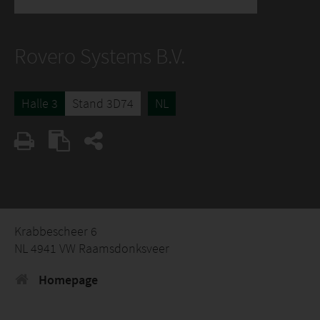
Rovero Systems B.V.
Halle 3
Stand 3D74
NL
Krabbescheer 6
NL 4941 VW Raamsdonksveer
Homepage