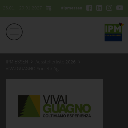
26.01. - 29.01.2027
#ipmessen
IPM ESSEN
Ausstellerliste 2026
VIVAI GUAGNO Società Agricola Semplice