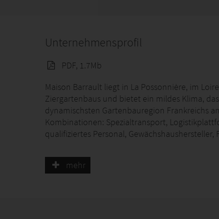
Unternehmensprofil
PDF, 1.7Mb
Maison Barrault liegt in La Possonnière, im Loire
Ziergartenbaus und bietet ein mildes Klima, da
dynamischsten Gartenbauregion Frankreichs ans
Kombinationen: Spezialtransport, Logistikplatt
qualifiziertes Personal, Gewächshaushersteller
Bereits in der 3.ten Generation unseres Famil
mehr
KRÄUTER haben wir 2022 unser 70-jähriges Firmen
1200 verschiedene Stauden, 150 Kräuterarten un
unterschiedliche Beetpflanzen, zweijährige Pfl
mehr…Produktionsfläche von rund 32 Hektar, d
zahlreiche Produktionsfahrzeuge, viele Mitarbe