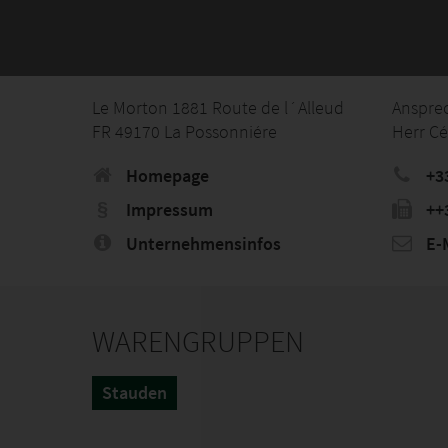
Le Morton 1881 Route de l´Alleud
Anspre
FR 49170 La Possonniére
Herr Cé
Homepage
+3
Impressum
++
Unternehmensinfos
E-M
WARENGRUPPEN
Stauden