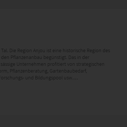
 Tal. Die Region Anjou ist eine historische Region des
s den Pflanzenanbau begünstigt. Das in der
ässige Unternehmen profitiert von strategischen
form, Pflanzenberatung, Gartenbaubedarf,
, Forschungs- und Bildungspool usw.…
ienunternehmens für winterharte STAUDEN und
jubiläum gefeiert. Wir kultivieren jedes Jahr über
d -sorten in bester Qualität und über 1000
anzen, Grünpflanzen, Gemüsesetzlinge und vieles
avon ca. 10.7 Hektar Gewächshäuser und Tunnel,
iter und einer sehr hohen Produktionsrate. Unsere