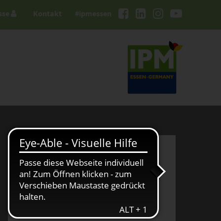
sse
Kontakt
#ipmessen