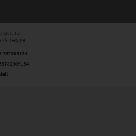
chpartner
dric Lesage
3 782909134
33782909134
ail