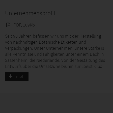
Unternehmensprofil
PDF, 109Kb
Seit 90 Jahren befassen wir uns mit der Herstellung
von nachhaltigen Botanische Etiketten und
Verpackungen. Unser Unternehmen, unsere Starke is
alle Kenntnisse und Fähigkeiten unter einem Dach in
Sassenheim, die Niederlande. Von der Gestaltung des
Entwurfs über die Umsetzung bis hin zur Logistik. So
haben wir die volle Kontrolle über die Qualität und Sie
mehr
haben einen einzigen Ansprechpartner für das
gesamte Dienstleistungspaket.