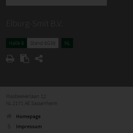
Elburg-Smit B.V.
Halle 6
Stand 6G38
NL
Wasbeekerlaan 12
NL 2171 AE Sassenheim
Homepage
Impressum