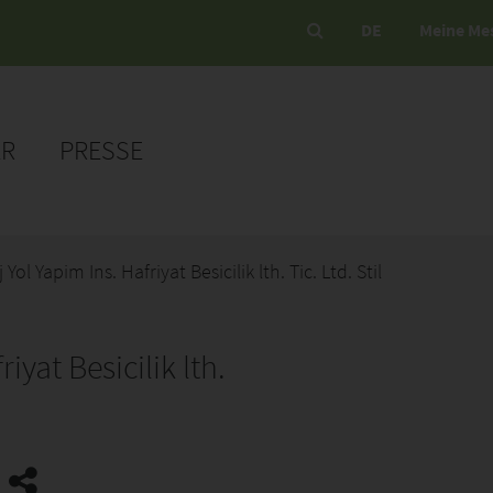
DE
Meine Me
ER
PRESSE
Yol Yapim Ins. Hafriyat Besicilik lth. Tic. Ltd. Stil
iyat Besicilik lth.