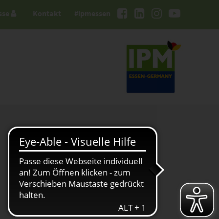
sse
Kontakt
#ipmessen