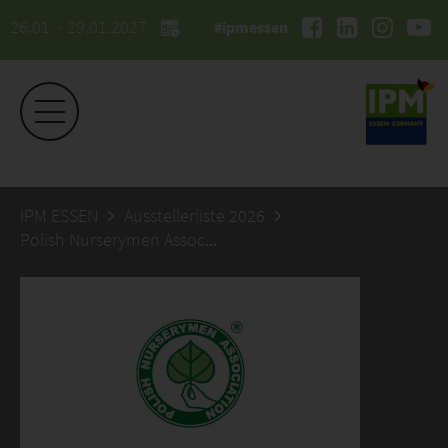
26.01. - 29.01.2027
#ipmessen
IPM ESSEN
Ausstellerliste 2026
Polish Nurserymen Association