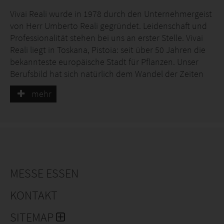
Vivai Reali wurde in 1978 durch den Unternehmergeist
von Herr Umberto Reali gegründet. Leidenschaft und
Professionalität stehen bei uns an erster Stelle. Vivai
Reali liegt in Toskana, Pistoia: seit über 50 Jahren die
bekannteste europäische Stadt für Pflanzen. Unser
Berufsbild hat sich natürlich dem Wandel der Zeiten
angepasst, doch die wesentlichen Inhalte sind
mehr
geblieben. Diese Werte und Traditionen möchten wir
bewahren, unser Wissen weitergeben an folgende
Generationen.eren wir wertvolle L Durch rationelle
und moderne Produktionsmethoden werden die
Lieferung von Qualitätspflanzen sowie herausragende
Neu- und Besonderheiten zu einem fairen Preis
geboten. Unsere Ziele: -Qualitätspflanzen zu fairen
MESSE ESSEN
Preisen -termingerechte Lieferungen -langfristige
KONTAKT
Kundenbindung -Vielfalt von Nebenleistungen Die
Betriebsfläche von ca. 30 ha ist vollständig mit
SITEMAP
Containerflächen ausgebaut und wir sind auf die