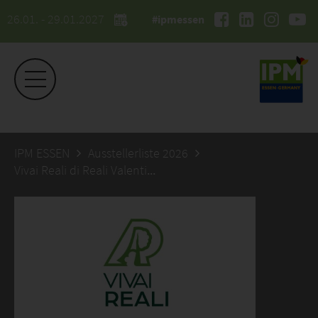
26.01. - 29.01.2027
#ipmessen
IPM ESSEN
Ausstellerliste 2026
Vivai Reali di Reali Valentina