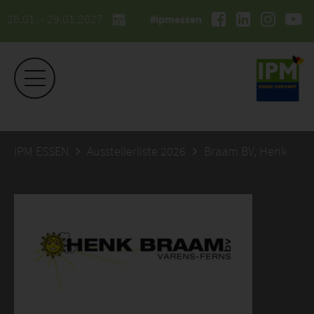
26.01. - 29.01.2027
#ipmessen
IPM ESSEN
Ausstellerliste 2026
Braam BV, Henk