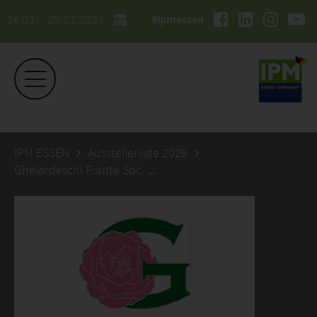
26.01. - 29.01.2027
#ipmessen
IPM ESSEN
Ausstellerliste 2026
Ghelardeschi Piante Soc. Agr. Semplice