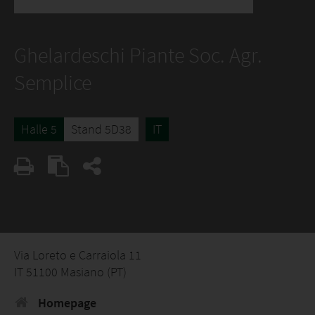
Ghelardeschi Piante Soc. Agr.
Semplice
Halle 5
Stand 5D38
IT
Via Loreto e Carraiola 11
IT 51100 Masiano (PT)
Homepage