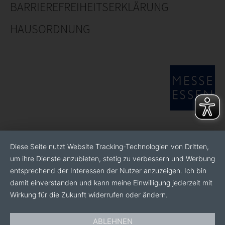
BARRIEREFREIHEITSERKLÄRUNG
anspruchsvolle Objekte.
HAUSORDNUNG
Ein Italienisches Sprichwort sagt: Vertrauen muss man
sich verdienen. Diesem Leitspruch fühlen wir uns
verpflichtet. Seit über 60 Jahren.
Diese Seite nutzt Website Tracking-Technologien von Dritten,
um ihre Dienste anzubieten, stetig zu verbessern und Werbung
entsprechend der Interessen der Nutzer anzuzeigen. Ich bin
damit einverstanden und kann meine Einwilligung jederzeit mit
Wirkung für die Zukunft widerrufen oder ändern.
ABLEHNEN