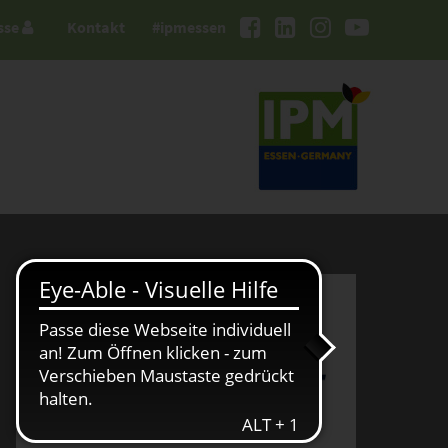
sse
Kontakt
#ipmessen