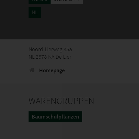
NL
Noord-Lierweg 35a
NL 2678 NA De Lier
Homepage
WARENGRUPPEN
Baumschulpflanzen