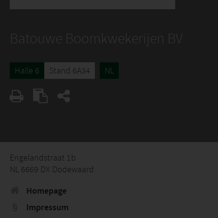
Batouwe Boomkwekerijen BV
Halle 6
Stand 6A34
NL
Engelandstraat 1b
NL 6669 DX Dodewaard
Homepage
Impressum