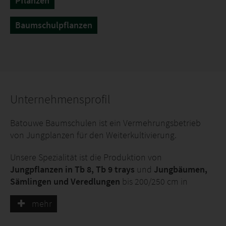
Pflanzen
Baumschulpflanzen
Unternehmensprofil
Batouwe Baumschulen ist ein Vermehrungsbetrieb
von Jungplanzen für den Weiterkultivierung.
Unsere Spezialität ist die Produktion von
Jungpflanzen in Tb 8, Tb 9 trays
und
Jungbäumen,
Sämlingen und Veredlungen
bis 200/250 cm in
Speziellen Schlittstöpfen!
mehr
Wir konzentrieren auf künftige Holzkulturen, wie Klima