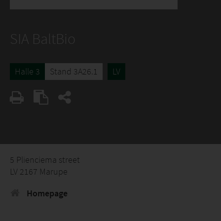
SIA BaltBio
Halle 3
Stand 3A26.1
LV
5 Plienciema street
LV 2167 Marupe
Homepage