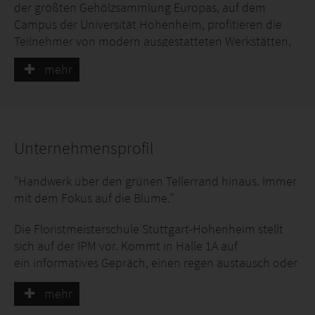
der größten Gehölzsammlung Europas, auf dem
Campus der Universität Hohenheim, profitieren die
Teilnehmer von modern ausgestatteten Werkstätten,
EDV-Räumen und einem hauseigenen Fotostudio. Die
mehr
Ausbildung legt besonderen Wert auf die Verbindung
von traditionellem Handwerk und innovativer
Gestaltung, um den aktuellen Anforderungen des
Marktes gerecht zu werden. Die Weiterbildung führt
zum zweifach ausgezeichneten Abschluss als
Unternehmensprofil
Floristmeister/in und Bachelor Professional. Weitere
Informationen zu Inhalten, Kosten und Bewerbung
"Handwerk über den grünen Tellerrand hinaus. Immer
finden Sie bei uns am Stand
mit dem Fokus auf die Blume."
Die Floristmeisterschule Stuttgart-Hohenheim stellt
sich auf der IPM vor. Kommt in Halle 1A auf
ein informatives Gepräch, einen regen austausch oder
für neue Inspirationen auf uns zu.
mehr