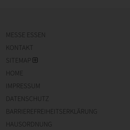
Von Holland Strawberry House bei Andijk schicken wir
Erdbeerensamen nach mehr als 35 Länder über 6
Kontinenten.
MESSE ESSEN
KONTAKT
SITEMAP
HOME
IMPRESSUM
DATENSCHUTZ
BARRIEREFREIHEITSERKLÄRUNG
HAUSORDNUNG