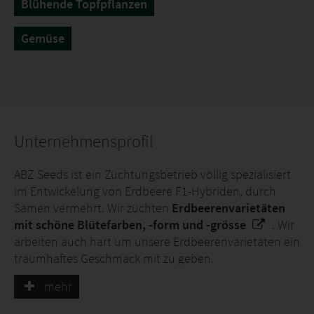
Blühende Topfpflanzen
Gemüse
Unternehmensprofil
ABZ Seeds ist ein Züchtungsbetrieb völlig spezialisiert
im Entwickelung von Erdbeere F1-Hybriden, durch
Samen vermehrt. Wir züchten
Erdbeerenvarietäten
mit schöne Blütefarben, -form und -grösse
. Wir
arbeiten auch hart um unsere Erdbeerenvarietäten ein
traumhaftes Geschmack mit zu geben.
mehr
Heutzutage haben wir ein Erdbeeren Assortiment von
mehr als zwanzig Varietäten.