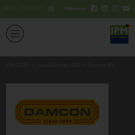
26.01. - 29.01.2027
#ipmessen
IPM ESSEN
Ausstellerliste 2026
Damcon BV