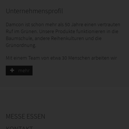
Unternehmensprofil
Damcon ist schon mehr als 50 Jahre einen vertrauten
Ruf im Grünen. Unsere Produkte funktionieren in die
Baumschule, andere Reihenkulturen und die
Grünordnung.
Mit einem Team von etwa 30 Menschen arbeiten wir
täglich an hochfeste Produkte. Durch eigene
mehr
Engineering und Bau von Maschinen bieten wir eine
Lösung für jedes Mechanisierungsproblem.
Unser Sortiment ist großzügig und variiert zwischen
Pflanzmaschinen, Kulturarbeitenmaschinen und
Rodemaschinen.
MESSE ESSEN
Hauptworte für unsere Arbeitsmethode sind: Qualität,
Zuverlässigkeit, technische Fachmannschaft und
KONTAKT