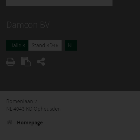
Damcon BV
Halle 3
Stand 3D46
NL
Bomenlaan 2
NL 4043 KD Opheusden
Homepage