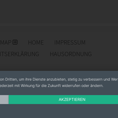
, Wickelstütze, Kombistütze.
au
EMAP
HOME
IMPRESSUM
EITSERKLÄRUNG
HAUSORDNUNG
on Dritten, um ihre Dienste anzubieten, stetig zu verbessern und We
ederzeit mit Wirkung für die Zukunft widerrufen oder ändern.
AKZEPTIEREN