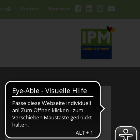
sse
Kontakt
#ipmessen