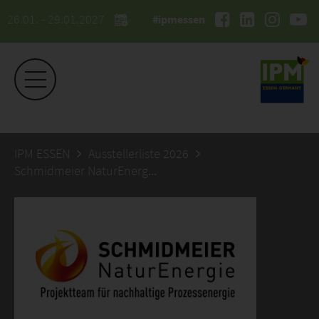
26.01. - 29.01.2027
#ipmessen
IPM ESSEN
Ausstellerliste 2026
Schmidmeier NaturEnergie GmbH