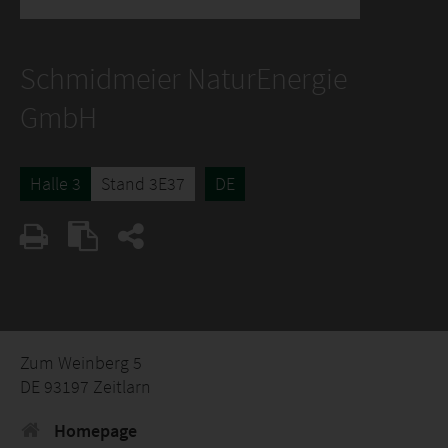
Schmidmeier NaturEnergie
GmbH
Halle 3
Stand 3E37
DE
Zum Weinberg 5
DE 93197 Zeitlarn
Homepage