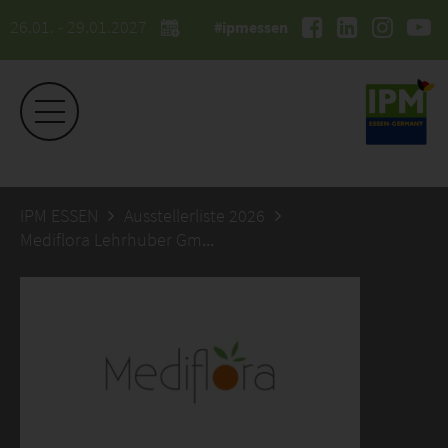
26.01. - 29.01.2027
#ipmessen
IPM ESSEN
Ausstellerliste 2026
Mediflora Lehrhuber GmbH