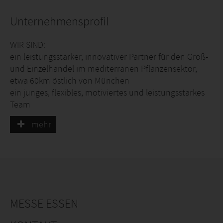
Unternehmensprofil
WIR SIND:
ein leistungsstarker, innovativer Partner für den Groß-
und Einzelhandel im mediterranen Pflanzensektor,
etwa 60km östlich von München
ein junges, flexibles, motiviertes und leistungsstarkes
Team
mehr
WIR BIETEN IHNEN:
ein vielfältiges Pflanzensortiment aus allen
Anbauregionen in Italien und Spanien
ständige Qualitätsprüfung und -sicherung durch
eigene Mitarbeiter vor Ort
Ware im Direktversand aus Albenga, der Toskana,
MESSE ESSEN
Sizilien, Apulien und Spanien
flexible Warenbeschaffung mit kurzen Vorlaufzeiten