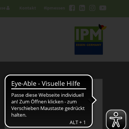
sse
Kontakt
#ipmessen