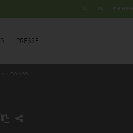
DE
Meine Me
ER
PRESSE
AL / mosslab