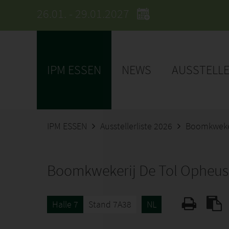
26.01. - 29.01.2027
IPM ESSEN
NEWS
AUSSTELL
IPM ESSEN
Ausstellerliste 2026
Boomkweker
Boomkwekerij De Tol Opheu
Halle 7
Stand 7A38
NL