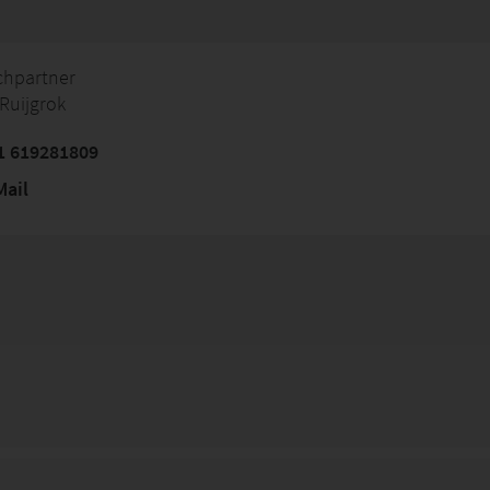
chpartner
Ruijgrok
1 619281809
ail