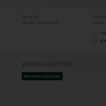
De Hel 4d
Anspre
NL 6668 LG Randwijk
Gerard 
+3
E-M
WARENGRUPPEN
Baumschulpflanzen