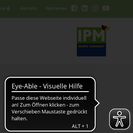
sse
Kontakt
#ipmessen