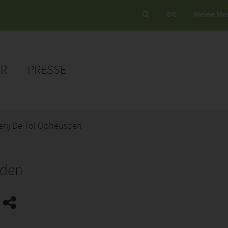
DE
Meine Me
ER
PRESSE
ij De Tol Opheusden
sden