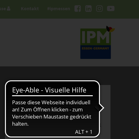
sse
Kontakt
#ipmessen