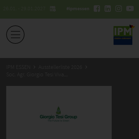
26.01. - 29.01.2027
#ipmessen
IPM ESSEN
Ausstellerliste 2026
Soc. Agr. Giorgio Tesi Vivai s.s.