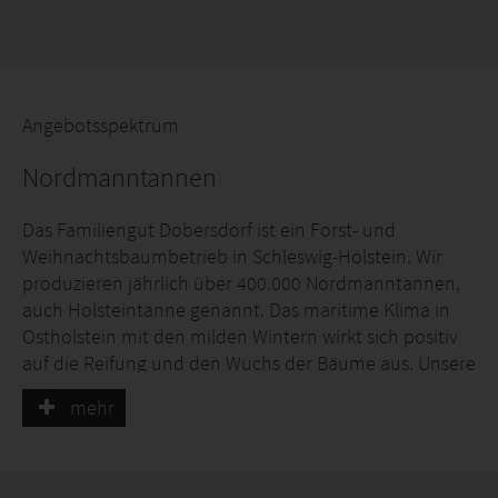
Angebotsspektrum
Nordmanntannen
Das Familiengut Dobersdorf ist ein Forst- und
Weihnachtsbaumbetrieb in Schleswig-Holstein. Wir
produzieren jährlich über 400.000 Nordmanntannen,
auch Holsteintanne genannt. Das maritime Klima in
Ostholstein mit den milden Wintern wirkt sich positiv
auf die Reifung und den Wuchs der Bäume aus. Unsere
Holsteintannen werden in naturnaher und
mehr
umweltschonender Weise produziert und nach
strengen Anbaurichtlinien großgezogen. Obendrein ist
die Holsteintanne GlobalG.A.P-zertifiziert. Die damit
einhergehenden strengen Überwachungs- und