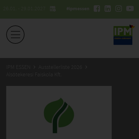
26.01. - 29.01.2027
#ipmessen
IPM ESSEN
Ausstellerliste 2026
Alsótekeresi Faiskola Kft.