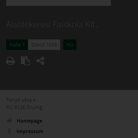
Alsótekeresi Faiskola Kft.
Halle 7
Stand 7A35
HU
Fenyö utca 4.
HU 8130 Enying
Homepage
Impressum