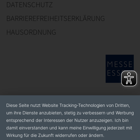
DATENSCHUTZ
sich Brighten, faire, transparente und nachhaltige
Kooperationen mit Züchtern weltweit zu fördern.
BARRIEREFREIHEITSERKLÄRUNG
Unsere Mission, "
Die Farben der Natur; Die Kunst des
HAUSORDNUNG
Lebens
“, treibt uns an, neue Pflanzensorten
einzuführen und dauerhaften Mehrwert für die
Gartenbauindustrie zu schaffen.
Wir lassen uns von der endlosen Schönheit und Vielfalt
der Natur inspirieren und bringen ihre lebendige
Essenz in jede Ecke der Welt!
Diese Seite nutzt Website Tracking-Technologien von Dritten,
um ihre Dienste anzubieten, stetig zu verbessern und Werbung
entsprechend der Interessen der Nutzer anzuzeigen. Ich bin
damit einverstanden und kann meine Einwilligung jederzeit mit
Wirkung für die Zukunft widerrufen oder ändern.