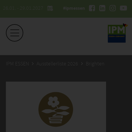
26.01. - 29.01.2027
#ipmessen
IPM ESSEN
Ausstellerliste 2026
Brighten