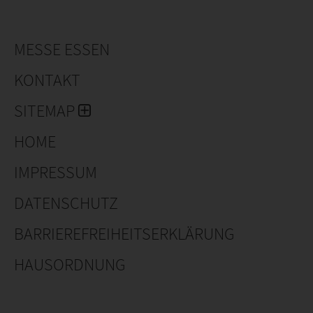
schaffen, die dank eines für alle geeigneten Sortiments
den Qualitätsansprüchen von Baumschulen,
Gartencentern und Landschaftsgärtnern gerecht wird
MESSE ESSEN
Europäische und außereuropäische Märkte.
KONTAKT
SITEMAP
HOME
IMPRESSUM
DATENSCHUTZ
BARRIEREFREIHEITSERKLÄRUNG
HAUSORDNUNG