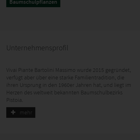
Baumschulpflanzen
Unternehmensprofil
Vivai Piante Bartolini Massimo wurde 2015 gegründet,
verfügt aber über eine starke Familientradition, die
ihren Ursprung in den 1960er Jahren hat, und liegt im
Herzen des weltweit bekannten Baumschulbezirks
Pistoia.
mehr
Die klimatischen Bedingungen, die geografischen
Eigenschaften und die Beschaffenheit des Bodens
sowie die im Laufe von drei Generationen gesammelte
Erfahrung ermöglichen es, eine Produktion zu