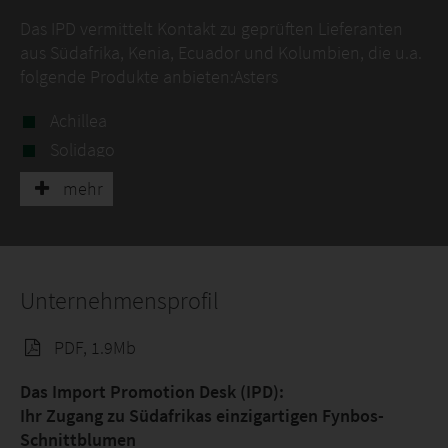
Das IPD vermittelt Kontakt zu geprüften Lieferanten
aus Südafrika, Kenia, Ecuador und Kolumbien, die u.a.
folgende Produkte anbieten:Asters
Achillea
Solidago
Nelken
mehr
Delphinium
Kapgrün & weitere Fynbos-ProdukteProtea
Grün (z.B. Eucalyptus, Ruscus)
Moluccella
Unternehmensprofil
Schleierkraut
PDF, 1.9Mb
Hortensien
Hypericum
Das Import Promotion Desk (IPD):
Lisianthus
Ihr Zugang zu Südafrikas einzigartigen Fynbos-
Schnittblumen
Rosen