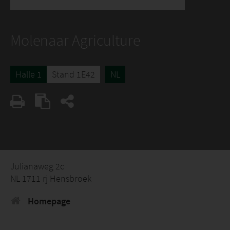
Molenaar Agriculture
Halle 1
Stand 1E42
NL
Julianaweg 2c
NL 1711 rj Hensbroek
Homepage