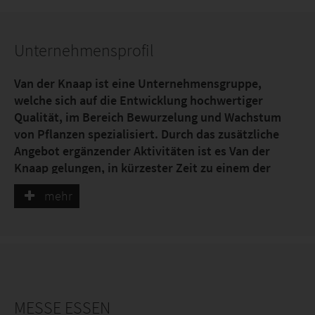
Unternehmensprofil
Van der Knaap ist eine Unternehmensgruppe,
welche sich auf die Entwicklung hochwertiger
Qualität, im Bereich Bewurzelung und Wachstum
von Pflanzen spezialisiert. Durch das zusätzliche
Angebot ergänzender Aktivitäten ist es Van der
Knaap gelungen, in kürzester Zeit zu einem der
führenden Unternehmen im Bereich des
mehr
professionellen Gartenbau, national sowie
international aufzusteigen.
Van der Knaap bietet dem professionellen Gartenbau
passende Lösungen im Bereich der natürlicher
MESSE ESSEN
Bewurzelung und Substraten, basieren auf Torf und