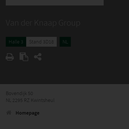
Van der Knaap Group
Halle 3
Stand 3D18
NL
Bovendijk 50
NL 2295 RZ Kwintsheul
Homepage