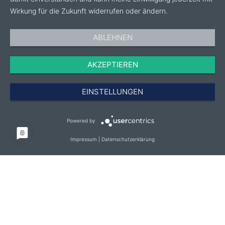
der Topferdemischungen und Substrate bis hin zu
Wirkung für die Zukunft widerrufen oder ändern.
völlig neuen Produkten - die Unternehmensgruppe
Van der Knaap hat praktisch für jede Anbau- und
ABLEHNEN
Bepflanzungsphase eine Lösung parat.
AKZEPTIEREN
EINSTELLUNGEN
Powered by
Impressum
|
Datenschutzerklärung