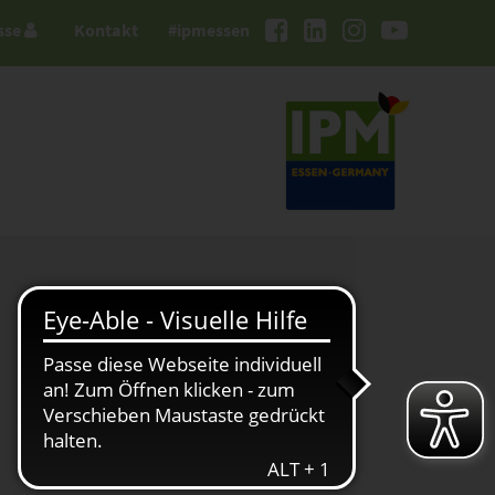
sse
Kontakt
#ipmessen