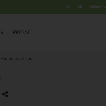
DE
Meine Me
ER
PRESSE
r Gärtnereiverband
d